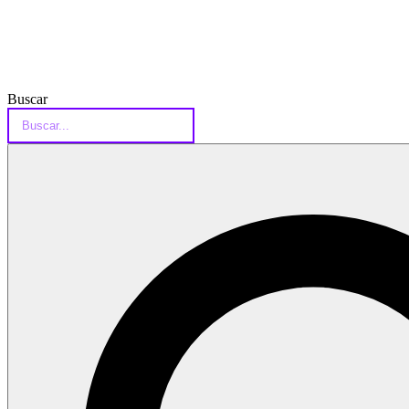
Buscar