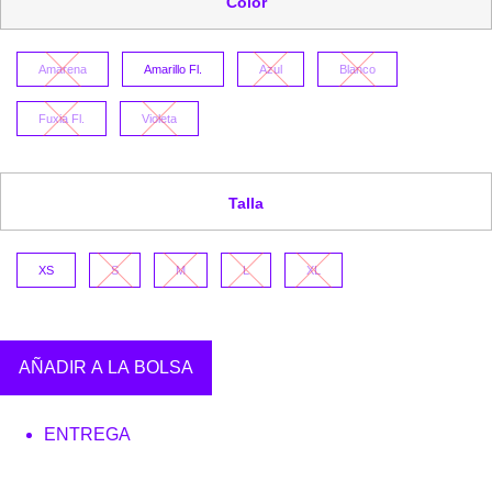
Color
Amarena
Amarillo Fl.
Azul
Blanco
Fuxia Fl.
Violeta
Talla
XS
S
M
L
XL
AÑADIR A LA BOLSA
ENTREGA