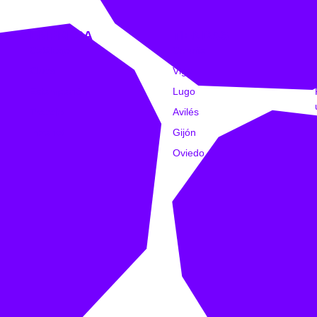
EMPRESA
TIENDAS
Catálogo
Coruña
Clubs
Vigo
Estampación
Lugo
Trabajo
Avilés
Intranet
Gijón
Oviedo