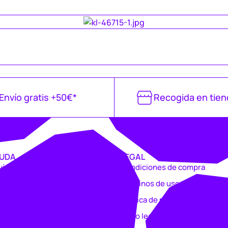
Envío gratis +50€*
Recogida en tien
UDA
LEGAL
vío
Condiciones de compra
voluciones
Términos de uso
rsonalizar un producto
Política de privacidad
nual de compra
Aviso legal