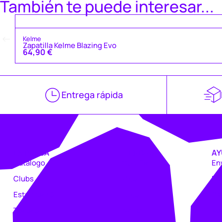
También te puede interesar...
Kelme
Zapatilla Kelme Blazing Evo
64,90
€
Entrega rápida
EMPRESA
TIENDAS
AY
Catálogo
Coruña
En
Clubs
Vigo
De
Estampación
Lugo
Pe
Trabajo
Avilés
Ma