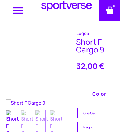
0
Legea
Short F
Cargo 9
32,00
€
Color
Gris Osc.
Negro