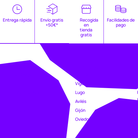
Entrega rápida
Envío gratis
Recogida
Facilidades de
+50€*
en
pago
tienda
gratis
EMPRESA
TIENDAS
Catálogo
Coruña
Clubs
Vigo
Estampación
Lugo
Trabajo
Avilés
Intranet
Gijón
Oviedo