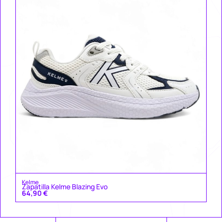
Ke
Za
49
Kelme
Zapatilla Kelme Blazing Evo
64,90
€