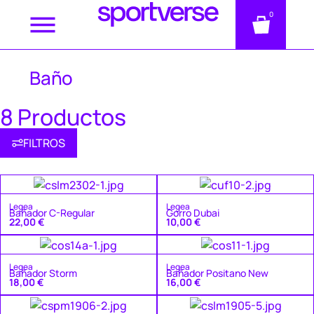
0
Baño
8 Productos
FILTROS
Legea
Legea
Bañador C-Regular
Gorro Dubai
22,00
€
10,00
€
Legea
Legea
Bañador Storm
Bañador Positano New
18,00
€
16,00
€