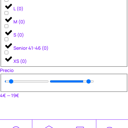
L
(
0
)
M
(
0
)
S
(
0
)
Senior 41-46
(
0
)
XS
(
0
)
Precio
4
€
—
19
€