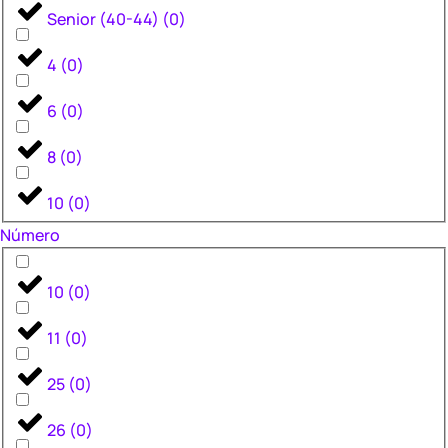
Senior (40-44)
(
0
)
4
(
0
)
6
(
0
)
8
(
0
)
10
(
0
)
Número
10
(
0
)
11
(
0
)
25
(
0
)
26
(
0
)