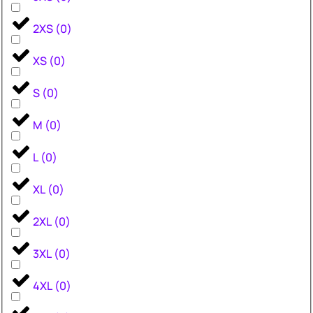
2XS
(
0
)
XS
(
0
)
S
(
0
)
M
(
0
)
L
(
0
)
XL
(
0
)
2XL
(
0
)
3XL
(
0
)
4XL
(
0
)