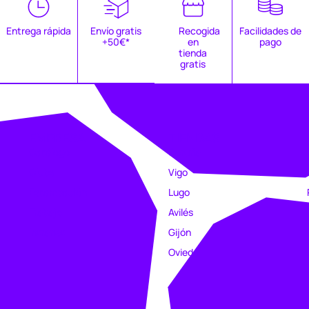
Entrega rápida
Envío gratis
Recogida
Facilidades de
+50€*
en
pago
tienda
gratis
EMPRESA
TIENDAS
Catálogo
Coruña
Clubs
Vigo
Estampación
Lugo
Trabajo
Avilés
Intranet
Gijón
Oviedo