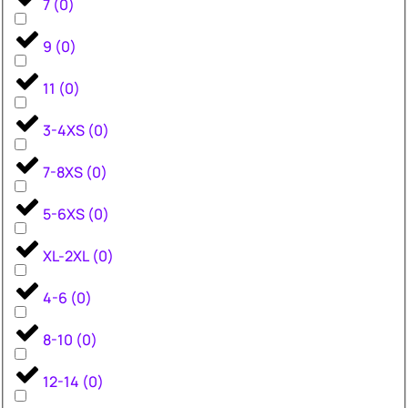
7
(
0
)
9
(
0
)
11
(
0
)
3-4XS
(
0
)
7-8XS
(
0
)
5-6XS
(
0
)
XL-2XL
(
0
)
4-6
(
0
)
8-10
(
0
)
12-14
(
0
)