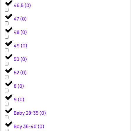
46,5
(
0
)
47
(
0
)
48
(
0
)
49
(
0
)
50
(
0
)
52
(
0
)
8
(
0
)
9
(
0
)
Baby 28-35
(
0
)
Boy 36-40
(
0
)