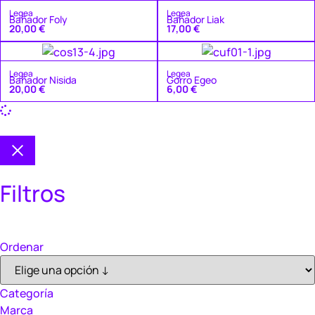
Legea
Legea
Bañador Foly
Bañador Liak
20,00
€
17,00
€
Legea
Legea
Bañador Nisida
Gorro Egeo
20,00
€
6,00
€
Filtros
Ordenar
Categoría
Marca