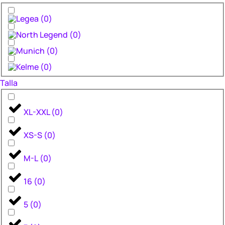
(
0
)
(
0
)
(
0
)
(
0
)
Talla
XL-XXL
(
0
)
XS-S
(
0
)
M-L
(
0
)
16
(
0
)
5
(
0
)