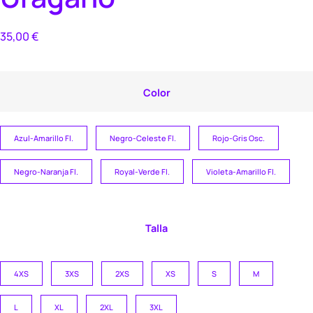
35,00
€
Color
Azul-Amarillo Fl.
Negro-Celeste Fl.
Rojo-Gris Osc.
Negro-Naranja Fl.
Royal-Verde Fl.
Violeta-Amarillo Fl.
Talla
4XS
3XS
2XS
XS
S
M
L
XL
2XL
3XL