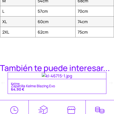
M
54cm
68cm
L
57cm
70cm
XL
60cm
74cm
2XL
62cm
75cm
También te puede interesar...
Ke
Kelme
Za
Zapatilla Kelme Blazing Evo
4
64,90
€