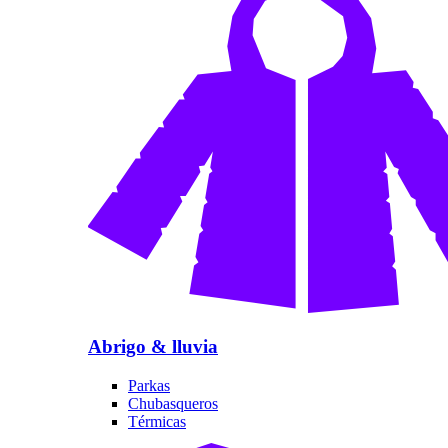
Abrigo & lluvia
Parkas
Chubasqueros
Térmicas