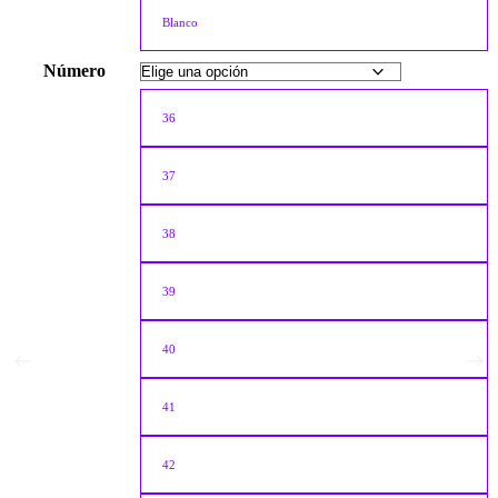
Blanco
Número
36
37
38
39
40
41
42