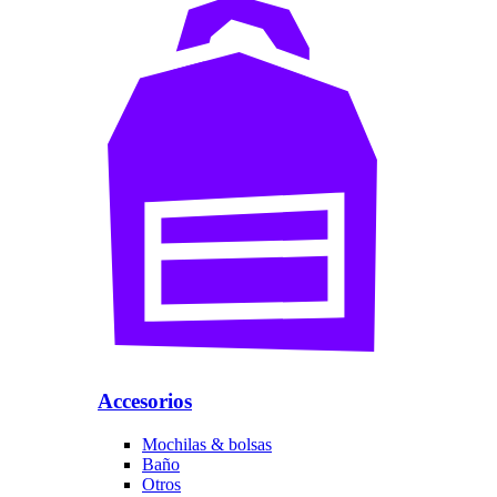
Accesorios
Mochilas & bolsas
Baño
Otros