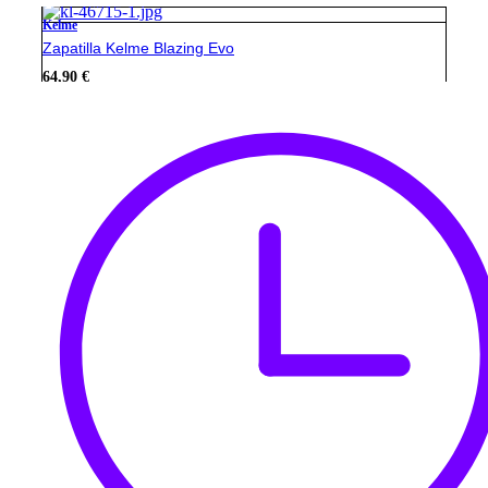
Kelme
Kelme
Zapatilla Kelme Blazing Evo
Zapat
64,90
€
49,90