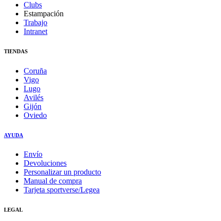
Clubs
Estampación
Trabajo
Intranet
TIENDAS
Coruña
Vigo
Lugo
Avilés
Gijón
Oviedo
AYUDA
Envío
Devoluciones
Personalizar un producto
Manual de compra
Tarjeta sportverse/Legea
LEGAL