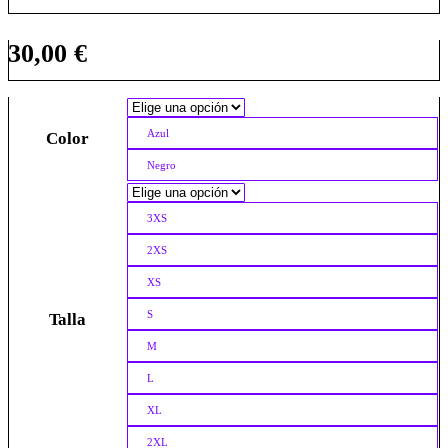
30,00
€
Azul
Color
Negro
3XS
2XS
XS
S
Talla
M
L
XL
2XL