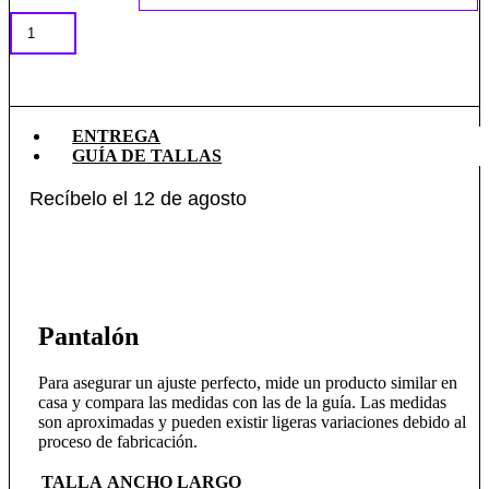
Pantalón
Tornado
Egitto
cantidad
AÑADIR A LA BOLSA
ENTREGA
GUÍA DE TALLAS
Recíbelo el 12 de agosto
Pantalón
Para asegurar un ajuste perfecto, mide un producto similar en
casa y compara las medidas con las de la guía. Las medidas
son aproximadas y pueden existir ligeras variaciones debido al
proceso de fabricación.
TALLA
ANCHO
LARGO