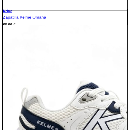
Kelme
Zapatilla Kelme Omaha
68,90
€