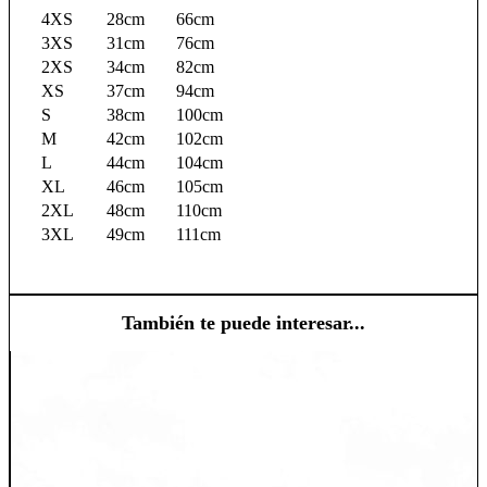
4XS
28cm
66cm
3XS
31cm
76cm
2XS
34cm
82cm
XS
37cm
94cm
S
38cm
100cm
M
42cm
102cm
L
44cm
104cm
XL
46cm
105cm
2XL
48cm
110cm
3XL
49cm
111cm
También te puede interesar...