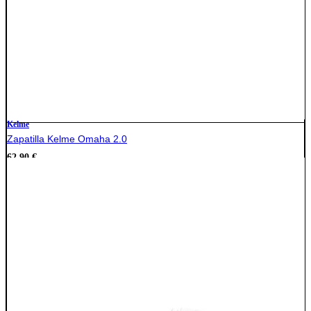
Kelme
Zapatilla Kelme Omaha 2.0
62,90
€