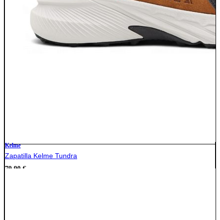
Kelme
Zapatilla Kelme Tundra
79,90
€