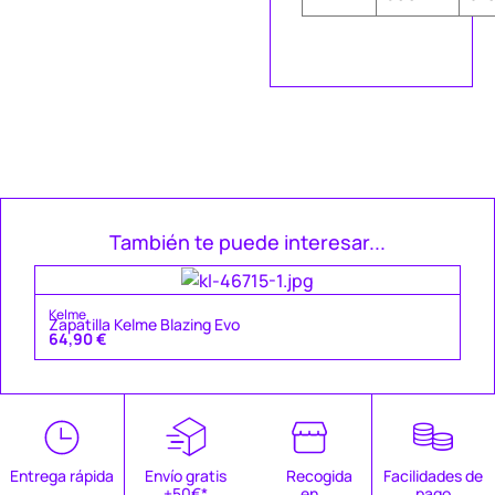
También te puede interesar...
Ke
Kelme
Za
Zapatilla Kelme Blazing Evo
49
64,90
€
Entrega rápida
Envío gratis
Recogida
Facilidades de
+50€*
en
pago