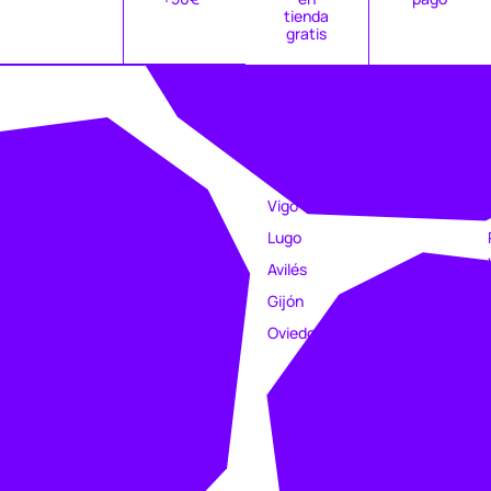
tienda
gratis
EMPRESA
TIENDAS
Catálogo
Coruña
Clubs
Vigo
Estampación
Lugo
Trabajo
Avilés
Intranet
Gijón
Oviedo