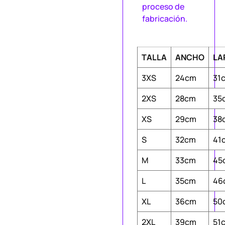
proceso de
fabricación.
TALLA
ANCHO
LA
3XS
24cm
31
2XS
28cm
35
XS
29cm
38
S
32cm
41
M
33cm
45
L
35cm
46
XL
36cm
50
2XL
39cm
51