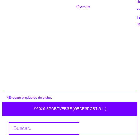
d
Oviedo
c
T
s
*Excepto productos de clubs.
©2026 SPORTVERSE (GEDESPORT S.L.)