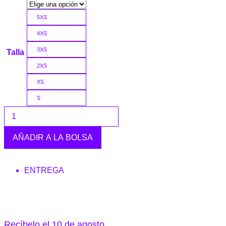
5XS
4XS
3XS
Talla
2XS
XS
S
AÑADIR A LA BOLSA
ENTREGA
Recíbelo el 10 de agosto