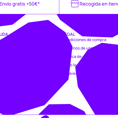
Envío gratis +50€*
Recogida en tien
UDA
LEGAL
vío
Condiciones de compra
voluciones
Términos de uso
rsonalizar un producto
Política de privacidad
nual de compra
Aviso legal
rjeta sportverse/Legea
Cookies