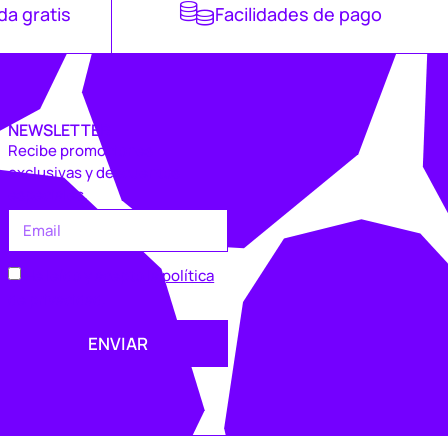
da gratis
Facilidades de pago
NEWSLETTER
Recibe promociones
exclusivas y descuentos
especiales.
He leído y acepto la
política
de privacidad
.
ENVIAR