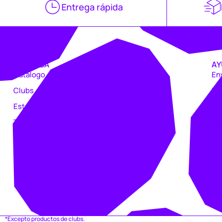
Entrega rápida
EMPRESA
TIENDAS
AY
Catálogo
Coruña
En
Clubs
Vigo
De
Estampación
Lugo
Pe
Trabajo
Avilés
Ma
Intranet
Gijón
Ta
Oviedo
*Excepto productos de clubs.