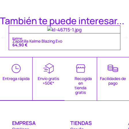
También te puede interesar...
Ke
Kelme
Za
Zapatilla Kelme Blazing Evo
4
64,90
€
Entrega rápida
Envío gratis
Recogida
Facilidades de
+50€*
en
pago
tienda
gratis
EMPRESA
TIENDAS