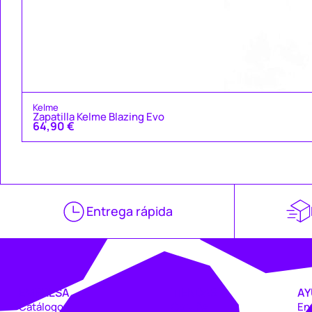
Kelme
Zapatilla Kelme Blazing Evo
64,90
€
Entrega rápida
EMPRESA
TIENDAS
AY
Catálogo
Coruña
En