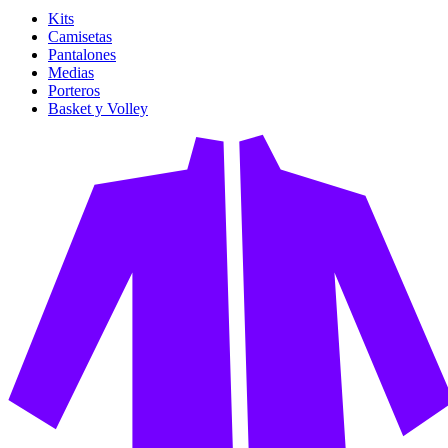
Kits
Camisetas
Pantalones
Medias
Porteros
Basket y Volley