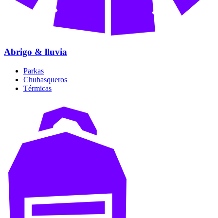
Abrigo & lluvia
Parkas
Chubasqueros
Térmicas