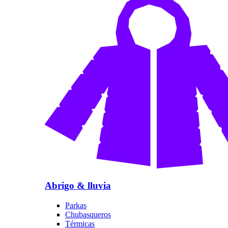
Abrigo & lluvia
Parkas
Chubasqueros
Térmicas