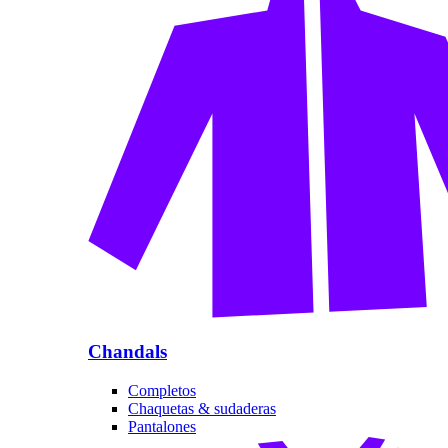
Chandals
Completos
Chaquetas & sudaderas
Pantalones