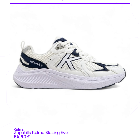
Ke
Za
49
Kelme
Zapatilla Kelme Blazing Evo
64,90
€