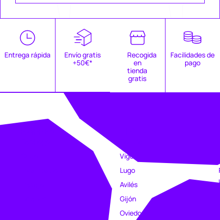
Entrega rápida
Envío gratis
Recogida
Facilidades de
+50€*
en
pago
tienda
gratis
EMPRESA
TIENDAS
Catálogo
Coruña
Clubs
Vigo
Estampación
Lugo
Trabajo
Avilés
Intranet
Gijón
Oviedo