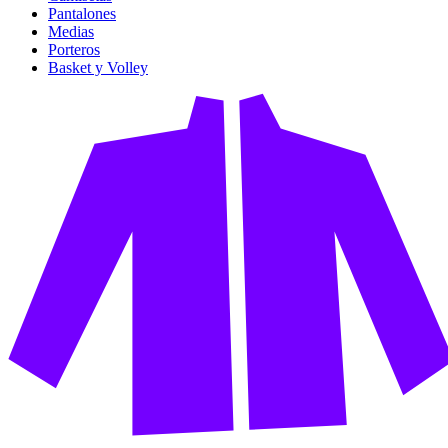
Pantalones
Medias
Porteros
Basket y Volley