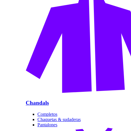
Chandals
Completos
Chaquetas & sudaderas
Pantalones