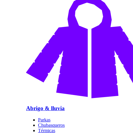
Abrigo & lluvia
Parkas
Chubasqueros
Térmicas