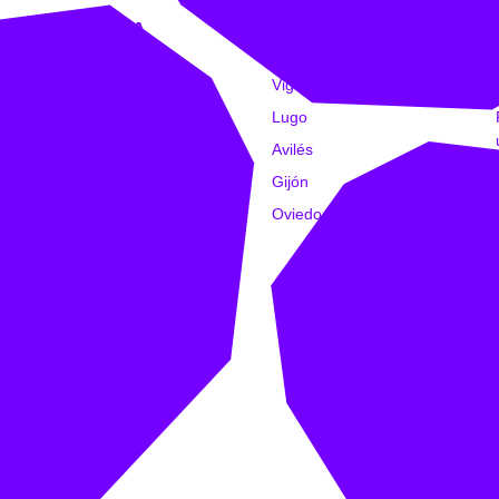
EMPRESA
TIENDAS
Catálogo
Coruña
Clubs
Vigo
Estampación
Lugo
Trabajo
Avilés
Intranet
Gijón
Oviedo