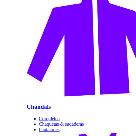
Chandals
Completos
Chaquetas & sudaderas
Pantalones