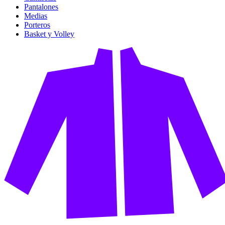
Pantalones
Medias
Porteros
Basket y Volley