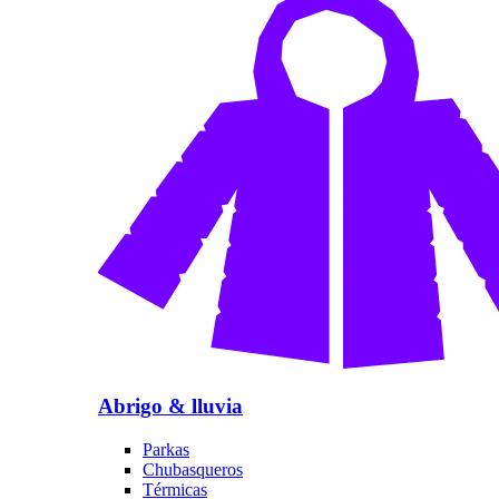
Abrigo & lluvia
Parkas
Chubasqueros
Térmicas