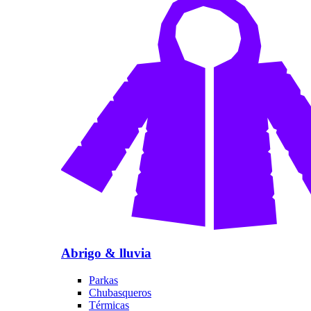
Abrigo & lluvia
Parkas
Chubasqueros
Térmicas