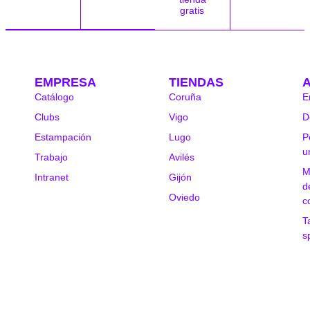
gratis
EMPRESA
TIENDAS
Catálogo
Coruña
E
Clubs
Vigo
D
Estampación
Lugo
P
u
Trabajo
Avilés
M
Intranet
Gijón
d
Oviedo
c
T
s