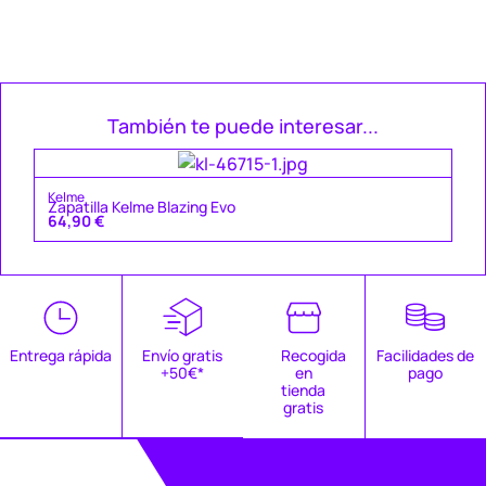
También te puede interesar...
Ke
Kelme
Za
Zapatilla Kelme Blazing Evo
49
64,90
€
Entrega rápida
Envío gratis
Recogida
Facilidades de
+50€*
en
pago
tienda
gratis