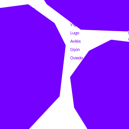
EMPRESA
TIENDAS
Catálogo
Coruña
Clubs
Vigo
Estampación
Lugo
Trabajo
Avilés
Intranet
Gijón
Oviedo