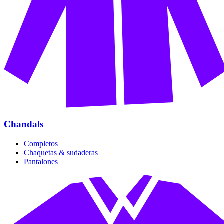
Chandals
Completos
Chaquetas & sudaderas
Pantalones