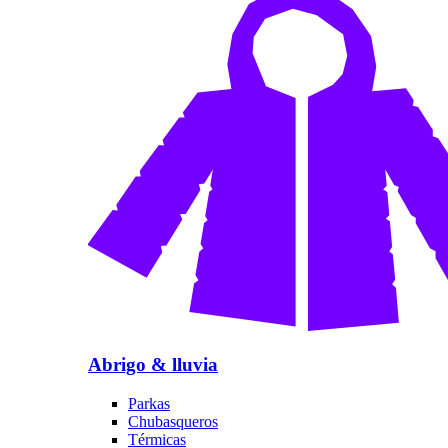
Abrigo & lluvia
Parkas
Chubasqueros
Térmicas