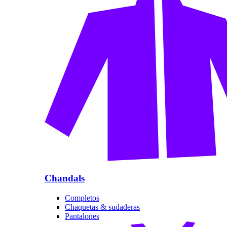
Chandals
Completos
Chaquetas & sudaderas
Pantalones