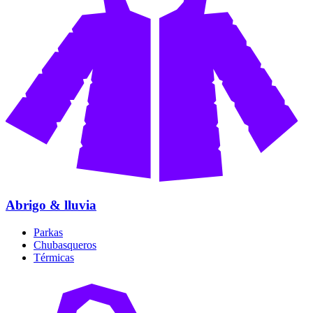
Abrigo & lluvia
Parkas
Chubasqueros
Térmicas