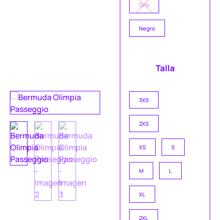
Gris
Negro
Talla
3XS
2XS
XS
S
M
L
XL
2XL