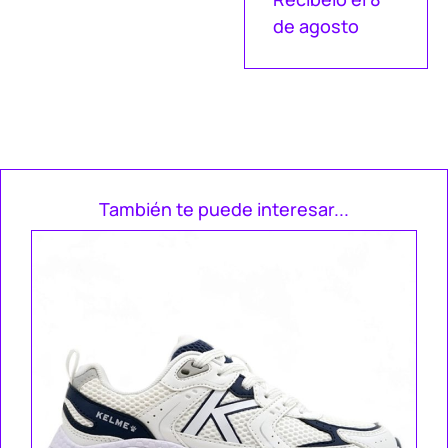
de agosto
También te puede interesar...
Ke
Za
49