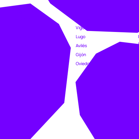
EMPRESA
TIENDAS
Catálogo
Coruña
Clubs
Vigo
Estampación
Lugo
Trabajo
Avilés
Intranet
Gijón
Oviedo