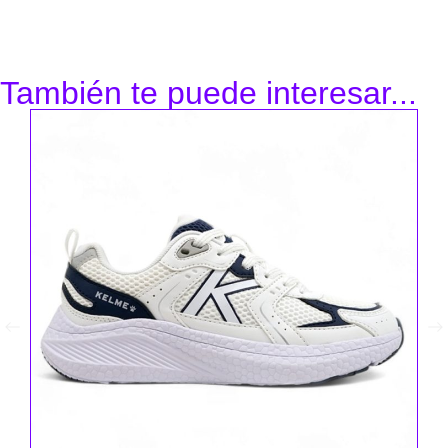
También te puede interesar...
Ke
Za
49