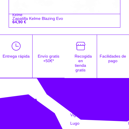
Kelme
Zapatilla Kelme Blazing Evo
64,90
€
Entrega rápida
Envío gratis
Recogida
Facilidades de
+50€*
en
pago
tienda
gratis
EMPRESA
TIENDAS
Catálogo
Coruña
Clubs
Vigo
Estampación
Lugo