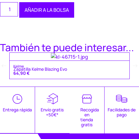
AÑADIR A LA BOLSA
También te puede interesar...
Ke
Kelme
Za
Zapatilla Kelme Blazing Evo
4
64,90
€
Entrega rápida
Envío gratis
Recogida
Facilidades de
+50€*
en
pago
tienda
gratis