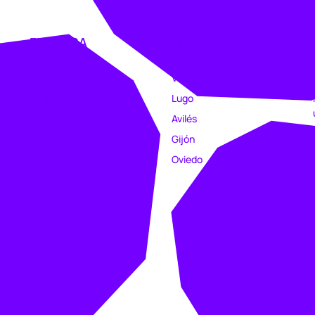
EMPRESA
TIENDAS
Catálogo
Coruña
Clubs
Vigo
Estampación
Lugo
Trabajo
Avilés
Intranet
Gijón
Oviedo