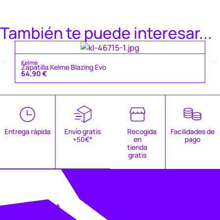
También te puede interesar...
Ke
Kelme
Za
Zapatilla Kelme Blazing Evo
4
64,90
€
Entrega rápida
Envío gratis
Recogida
Facilidades de
+50€*
en
pago
tienda
gratis
EMPRESA
TIENDAS
Catálogo
Coruña