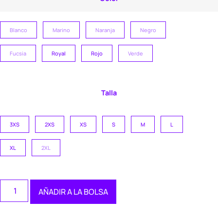
Blanco
Marino
Naranja
Negro
Fucsia
Royal
Rojo
Verde
Talla
3XS
2XS
XS
S
M
L
XL
2XL
AÑADIR A LA BOLSA