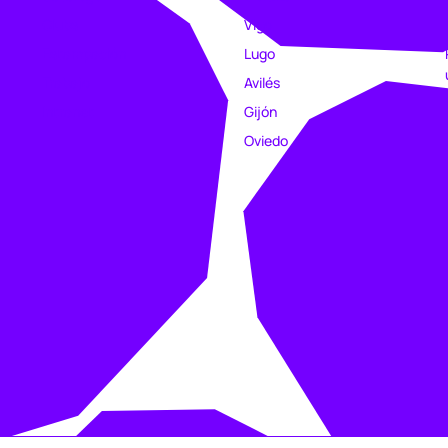
Clubs
Vigo
Estampación
Lugo
Trabajo
Avilés
Intranet
Gijón
Oviedo