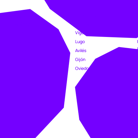
EMPRESA
TIENDAS
Catálogo
Coruña
Clubs
Vigo
Estampación
Lugo
Trabajo
Avilés
Intranet
Gijón
Oviedo