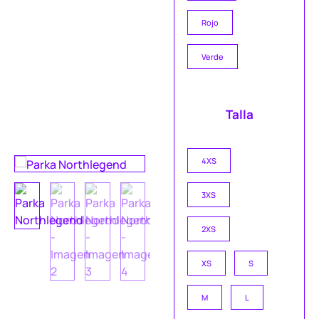
Rojo
Verde
Talla
4XS
3XS
2XS
XS
S
M
L