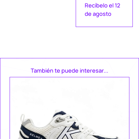
Recíbelo el 12
de agosto
También te puede interesar...
Ke
Za
49