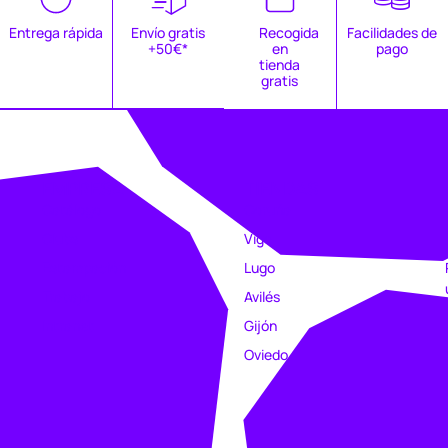
Entrega rápida
Envío gratis
Recogida
Facilidades de
+50€*
en
pago
tienda
gratis
EMPRESA
TIENDAS
Catálogo
Coruña
Clubs
Vigo
Estampación
Lugo
Trabajo
Avilés
Intranet
Gijón
Oviedo