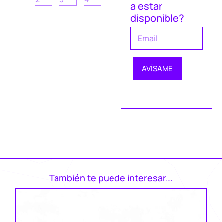
a estar
disponible?
AVÍSAME
También te puede interesar...
Ke
Za
49