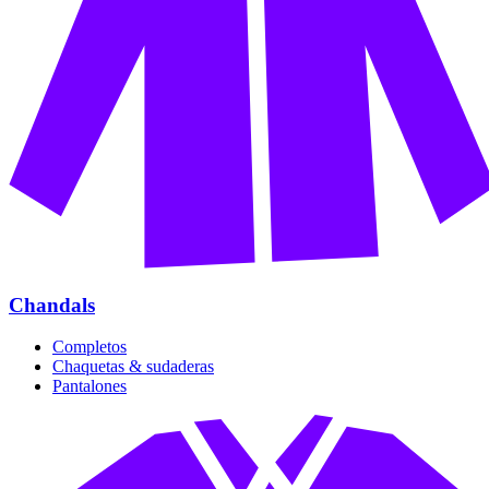
Chandals
Completos
Chaquetas & sudaderas
Pantalones