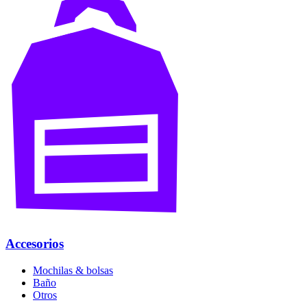
Accesorios
Mochilas & bolsas
Baño
Otros