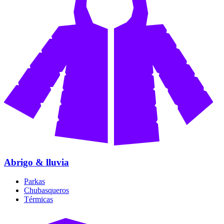
Abrigo & lluvia
Parkas
Chubasqueros
Térmicas