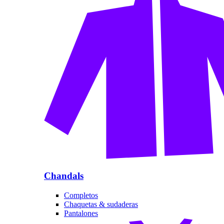
Chandals
Completos
Chaquetas & sudaderas
Pantalones