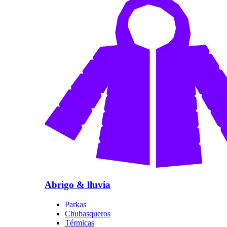
Abrigo & lluvia
Parkas
Chubasqueros
Térmicas