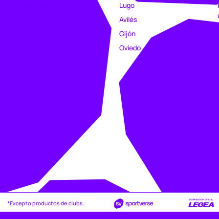
Estampación
Lugo
Trabajo
Avilés
Intranet
Gijón
Oviedo
*Excepto productos de clubs.