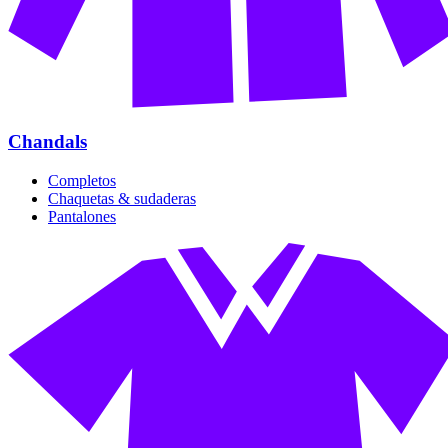
Chandals
Completos
Chaquetas & sudaderas
Pantalones