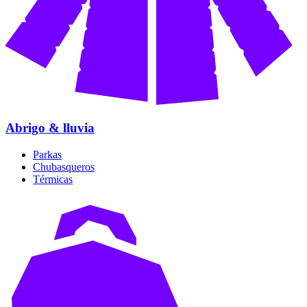
Abrigo & lluvia
Parkas
Chubasqueros
Térmicas