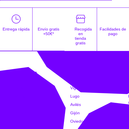
Entrega rápida
Envío gratis
Recogida
Facilidades de
+50€*
en
pago
tienda
gratis
EMPRESA
TIENDAS
Catálogo
Coruña
Clubs
Vigo
Estampación
Lugo
Trabajo
Avilés
Intranet
Gijón
Oviedo