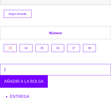
Negro-Amarillo
Número
33
34
35
36
37
38
AÑADIR A LA BOLSA
ENTREGA