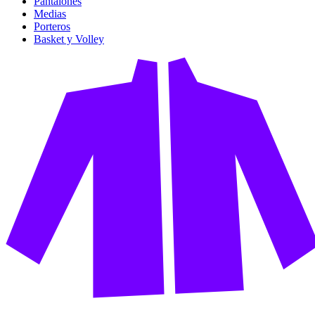
Pantalones
Medias
Porteros
Basket y Volley