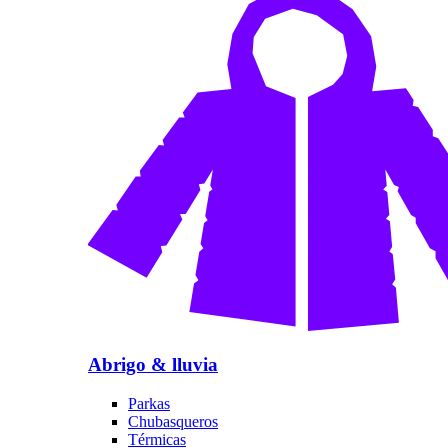
Abrigo & lluvia
Parkas
Chubasqueros
Térmicas