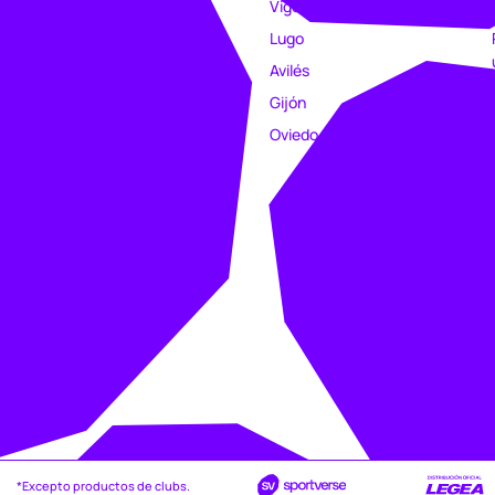
Clubs
Vigo
Estampación
Lugo
Trabajo
Avilés
Intranet
Gijón
Oviedo
*Excepto productos de clubs.