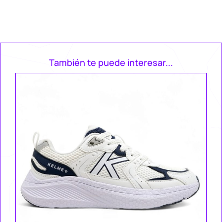
También te puede interesar...
Ke
Za
49