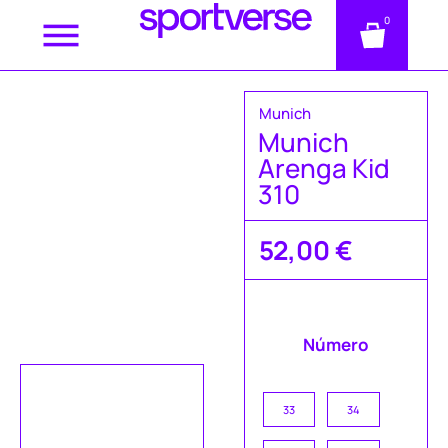
0
Munich
Munich
Arenga Kid
310
52,00
€
Número
33
34