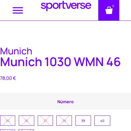
0
Munich
Munich 1030 WMN 46
78,00
€
Número
35
36
37
38
39
40