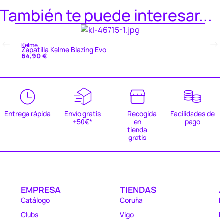
También te puede interesar...
Ke
Kelme
Za
Zapatilla Kelme Blazing Evo
4
64,90
€
Entrega rápida
Envío gratis
Recogida
Facilidades de
+50€*
en
pago
tienda
gratis
EMPRESA
TIENDAS
Catálogo
Coruña
Clubs
Vigo