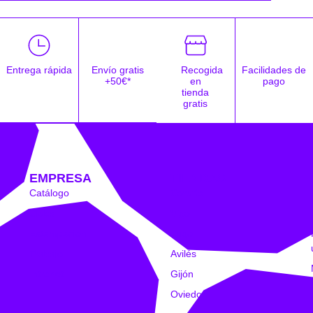
Entrega rápida
Envío gratis
Recogida
Facilidades de
+50€*
en
pago
tienda
gratis
EMPRESA
TIENDAS
Catálogo
Coruña
Clubs
Vigo
Estampación
Lugo
Trabajo
Avilés
Intranet
Gijón
Oviedo