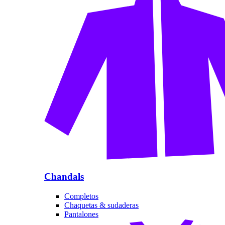
Chandals
Completos
Chaquetas & sudaderas
Pantalones