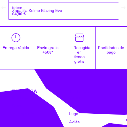
Kelme
Zapatilla Kelme Blazing Evo
64,90
€
Entrega rápida
Envío gratis
Recogida
Facilidades de
+50€*
en
pago
tienda
gratis
EMPRESA
TIENDAS
Catálogo
Coruña
Clubs
Vigo
Estampación
Lugo
Trabajo
Avilés