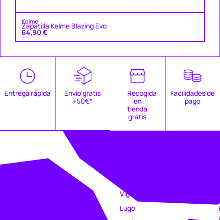
Kelme
Zapatilla Kelme Blazing Evo
64,90
€
Entrega rápida
Envío gratis
Recogida
Facilidades de
+50€*
en
pago
tienda
gratis
EMPRESA
TIENDAS
Catálogo
Coruña
Clubs
Vigo
Estampación
Lugo