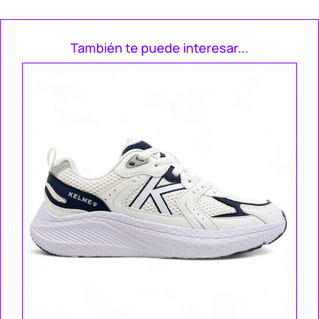
También te puede interesar...
Ke
Za
49