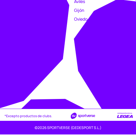
Trabajo
Avilés
Intranet
Gijón
Oviedo
*Excepto productos de clubs.
©2026 SPORTVERSE (GEDESPORT S.L.)