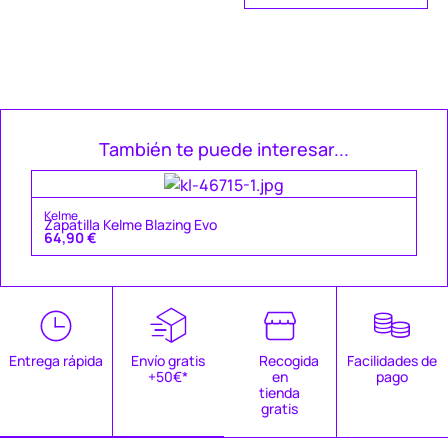
También te puede interesar...
Ke
Kelme
Za
Zapatilla Kelme Blazing Evo
49
64,90
€
Entrega rápida
Envío gratis
Recogida
Facilidades de
+50€*
en
pago
tienda
gratis