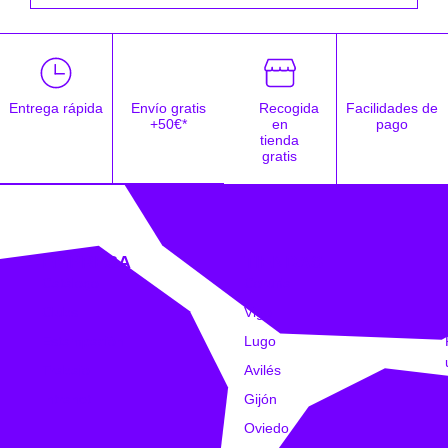
Entrega rápida
Envío gratis
Recogida
Facilidades de
+50€*
en
pago
tienda
gratis
EMPRESA
TIENDAS
Catálogo
Coruña
Clubs
Vigo
Estampación
Lugo
Trabajo
Avilés
Intranet
Gijón
Oviedo