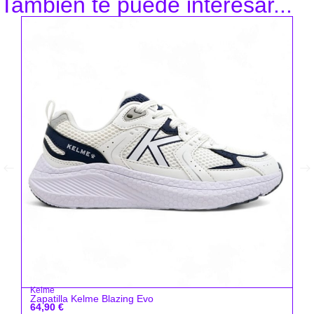
También te puede interesar...
Ke
Za
49
Kelme
Zapatilla Kelme Blazing Evo
64,90
€