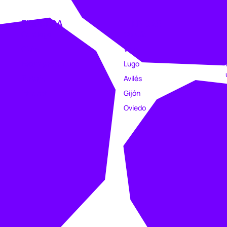
EMPRESA
TIENDAS
Catálogo
Coruña
Clubs
Vigo
Estampación
Lugo
Trabajo
Avilés
Intranet
Gijón
Oviedo