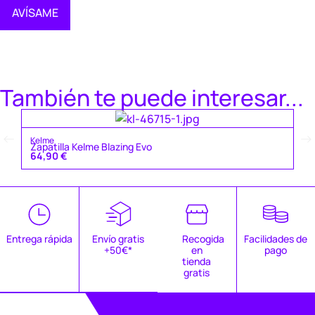
AVÍSAME
También te puede interesar...
Ke
Kelme
Za
Zapatilla Kelme Blazing Evo
4
64,90
€
Entrega rápida
Envío gratis
Recogida
Facilidades de
+50€*
en
pago
tienda
gratis