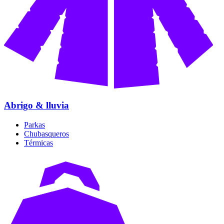
Abrigo & lluvia
Parkas
Chubasqueros
Térmicas