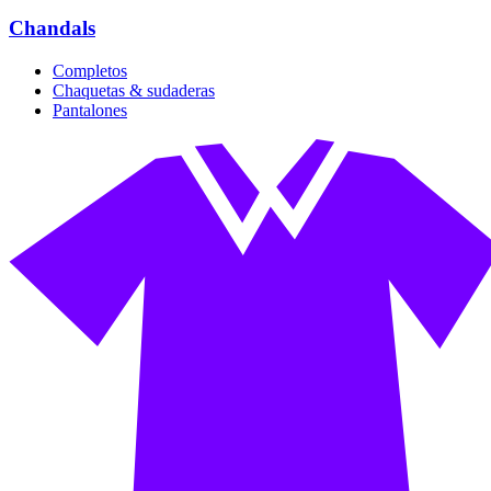
Chandals
Completos
Chaquetas & sudaderas
Pantalones