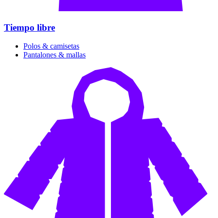
Tiempo libre
Polos & camisetas
Pantalones & mallas