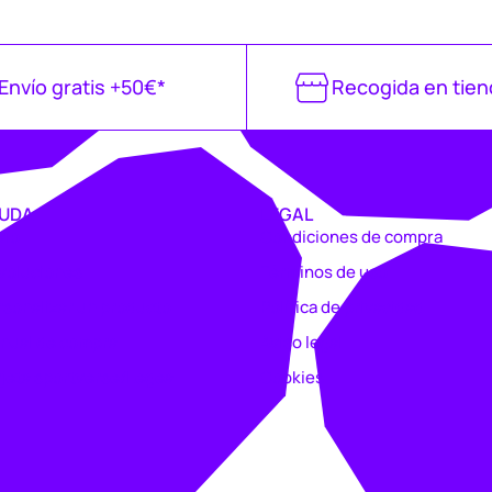
Envío gratis +50€*
Recogida en tien
UDA
LEGAL
vío
Condiciones de compra
voluciones
Términos de uso
rsonalizar un producto
Política de privacidad
nual de compra
Aviso legal
rjeta sportverse/Legea
Cookies