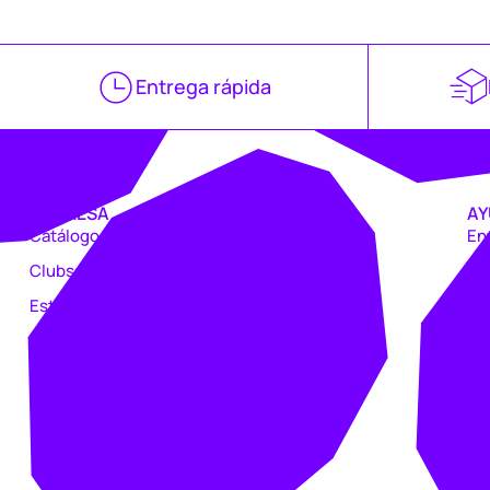
Entrega rápida
EMPRESA
TIENDAS
AY
Catálogo
Coruña
En
Clubs
Vigo
De
Estampación
Lugo
Pe
Trabajo
Avilés
Ma
Intranet
Gijón
Ta
Oviedo