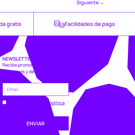
Siguiente
→
da gratis
Facilidades de pago
NEWSLETTER
Recibe promociones
exclusivas y descuentos
especiales.
He leído y acepto la
política
de privacidad
.
ENVIAR