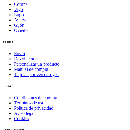
Coruña
Vigo
Lugo
Avilés
Gijón
Oviedo
AYUDA
Envío
Devoluciones
Personalizar un producto
Manual de compra
Tarjeta sportverse/Legea
LEGAL
Condiciones de compra
Términos de uso
Política de privacidad
Aviso legal
Cookies