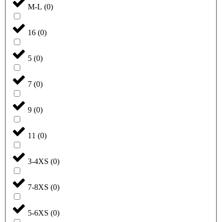
M-L
(
0
)
16
(
0
)
5
(
0
)
7
(
0
)
9
(
0
)
11
(
0
)
3-4XS
(
0
)
7-8XS
(
0
)
5-6XS
(
0
)