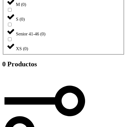
M
(
0
)
S
(
0
)
Senior 41-46
(
0
)
XS
(
0
)
0 Productos