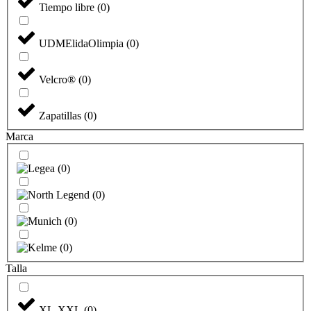
Tiempo libre
(
0
)
UDMElidaOlimpia
(
0
)
Velcro®
(
0
)
Zapatillas
(
0
)
Marca
(
0
)
(
0
)
(
0
)
(
0
)
Talla
XL-XXL
(
0
)