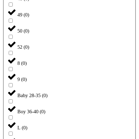
49
(
0
)
50
(
0
)
52
(
0
)
8
(
0
)
9
(
0
)
Baby 28-35
(
0
)
Boy 36-40
(
0
)
L
(
0
)