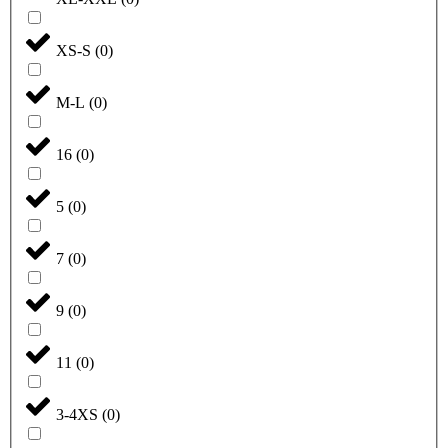
XS-S
(
0
)
M-L
(
0
)
16
(
0
)
5
(
0
)
7
(
0
)
9
(
0
)
11
(
0
)
3-4XS
(
0
)