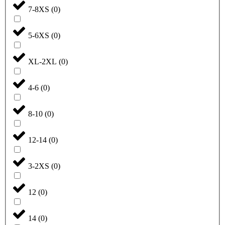
7-8XS
(
0
)
5-6XS
(
0
)
XL-2XL
(
0
)
4-6
(
0
)
8-10
(
0
)
12-14
(
0
)
3-2XS
(
0
)
12
(
0
)
14
(
0
)