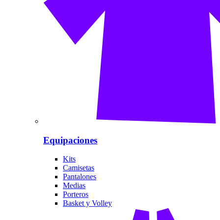
Equipaciones
Kits
Camisetas
Pantalones
Medias
Porteros
Basket y Volley