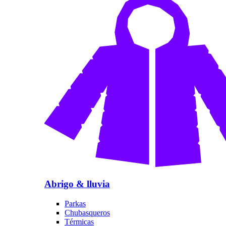
Abrigo & lluvia
Parkas
Chubasqueros
Térmicas