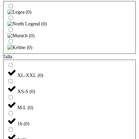
(
0
)
(
0
)
(
0
)
(
0
)
Talla
XL-XXL
(
0
)
XS-S
(
0
)
M-L
(
0
)
16
(
0
)