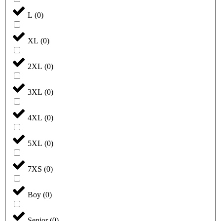
L
(
0
)
XL
(
0
)
2XL
(
0
)
3XL
(
0
)
4XL
(
0
)
5XL
(
0
)
7XS
(
0
)
Boy
(
0
)
Senior
(
0
)