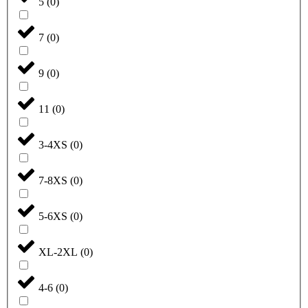
5
(
0
)
7
(
0
)
9
(
0
)
11
(
0
)
3-4XS
(
0
)
7-8XS
(
0
)
5-6XS
(
0
)
XL-2XL
(
0
)
4-6
(
0
)