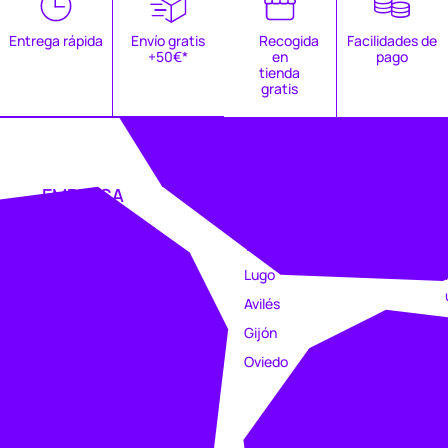
Entrega rápida
Envío gratis
Recogida
Facilidades de
+50€*
en
pago
tienda
gratis
EMPRESA
TIENDAS
Catálogo
Coruña
Clubs
Vigo
Estampación
Lugo
Trabajo
Avilés
Intranet
Gijón
Oviedo