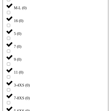
M-L
(
0
)
16
(
0
)
5
(
0
)
7
(
0
)
9
(
0
)
11
(
0
)
3-4XS
(
0
)
7-8XS
(
0
)
5-6XS
(
0
)