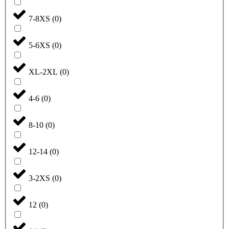
7-8XS
(
0
)
5-6XS
(
0
)
XL-2XL
(
0
)
4-6
(
0
)
8-10
(
0
)
12-14
(
0
)
3-2XS
(
0
)
12
(
0
)