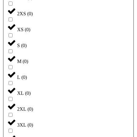
2XS
(
0
)
XS
(
0
)
S
(
0
)
M
(
0
)
L
(
0
)
XL
(
0
)
2XL
(
0
)
3XL
(
0
)