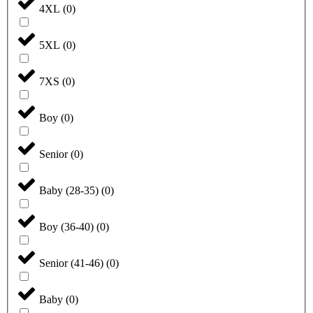
4XL
(
0
)
5XL
(
0
)
7XS
(
0
)
Boy
(
0
)
Senior
(
0
)
Baby (28-35)
(
0
)
Boy (36-40)
(
0
)
Senior (41-46)
(
0
)
Baby
(
0
)