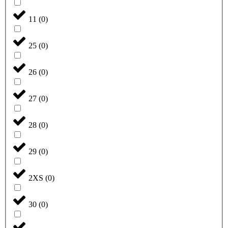
11
(
0
)
25
(
0
)
26
(
0
)
27
(
0
)
28
(
0
)
29
(
0
)
2XS
(
0
)
30
(
0
)