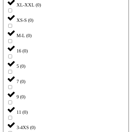
XL-XXL
(
0
)
XS-S
(
0
)
M-L
(
0
)
16
(
0
)
5
(
0
)
7
(
0
)
9
(
0
)
11
(
0
)
3-4XS
(
0
)