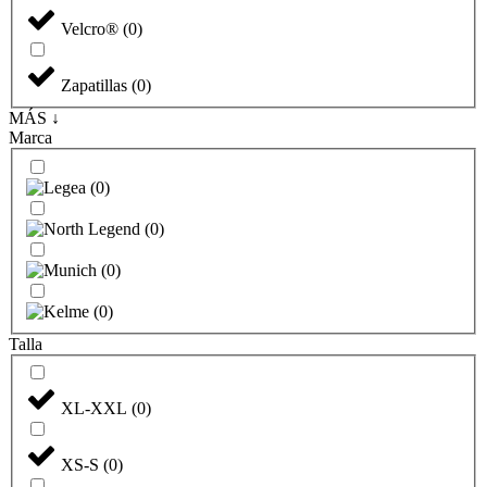
Velcro®
(
0
)
Zapatillas
(
0
)
MÁS ↓
Marca
(
0
)
(
0
)
(
0
)
(
0
)
Talla
XL-XXL
(
0
)
XS-S
(
0
)