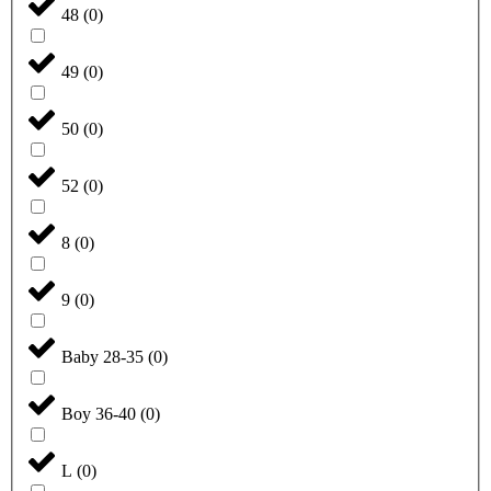
48
(
0
)
49
(
0
)
50
(
0
)
52
(
0
)
8
(
0
)
9
(
0
)
Baby 28-35
(
0
)
Boy 36-40
(
0
)
L
(
0
)