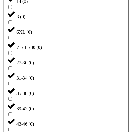
14
(
0
)
3
(
0
)
6XL
(
0
)
71x31x30
(
0
)
27-30
(
0
)
31-34
(
0
)
35-38
(
0
)
39-42
(
0
)
43-46
(
0
)