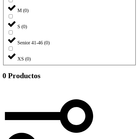
M
(
0
)
S
(
0
)
Senior 41-46
(
0
)
XS
(
0
)
0 Productos